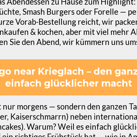
s Abendessen zu Hause zum Highlight: h
rüchte, Smash Burgers oder Forelle — pe
urze Vorab-Bestellung reicht, wir packen'
einkaufen & kochen, aber mit viel mehr 
n Sie den Abend, wir kümmern uns um
go near Krieglach – den ganz
einfach glücklicher macht
ht nur morgens — sondern den ganzen Tag
er, Kaiserschmarrn) neben internationa
ncakes). Warum? Weil es einfach glück
 ein richtiges Frühstück hat — wie in A