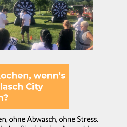
kochen, wenn's
lasch City
h?
n, ohne Abwasch, ohne Stress.