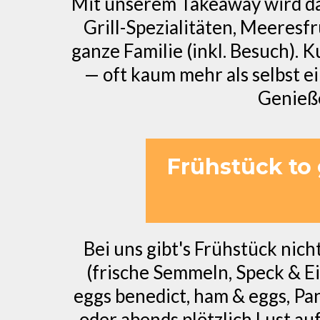
Mit unserem Takeaway wird da
Grill-Spezialitäten, Meeresf
ganze Familie (inkl. Besuch). K
— oft kaum mehr als selbst 
Genieße
Frühstück to 
Bei uns gibt's Frühstück nic
(frische Semmeln, Speck & Ei
eggs benedict, ham & eggs, Pa
oder abends plötzlich Lust auf