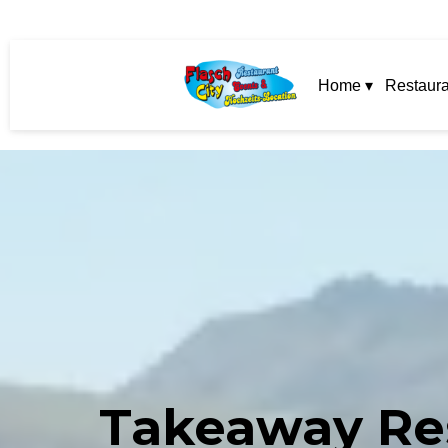
Home ▾
Restaura
Takeaway Res