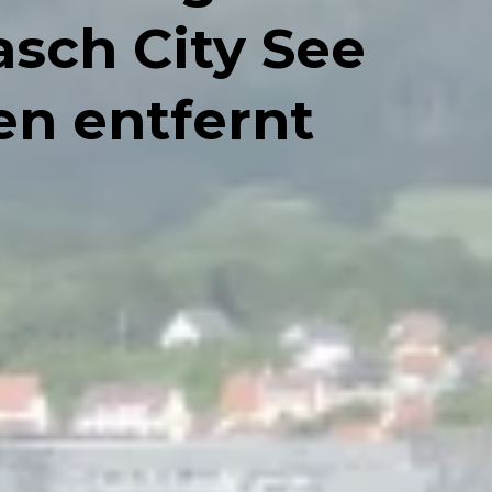
sch City See
en entfernt