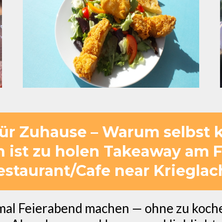
ür Zuhause – Warum selbst 
h ist zu holen Takeaway am F
estaurant/Cafe near Krieglac
mal Feierabend machen — ohne zu koche