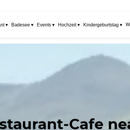
W
nt ▾
Badesee ▾
Events ▾
Hochzeit ▾
Kindergeburtstag ▾
taurant-Cafe nea