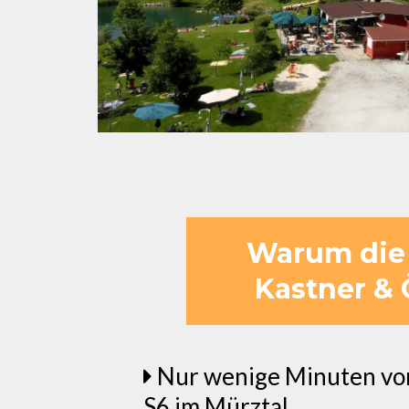
Warum die 
Kastner & Ö
Nur wenige Minuten von
S6 im Mürztal