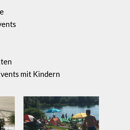
te
vents
kten
Events mit Kindern