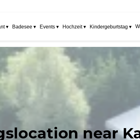
W
nt ▾
Badesee ▾
Events ▾
Hochzeit ▾
Kindergeburtstag ▾
gslocation near Ka