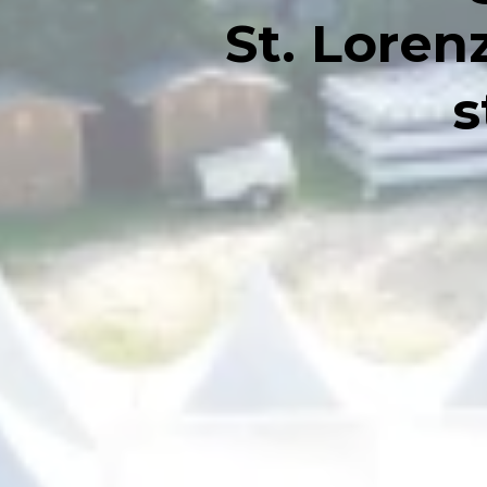
St. Loren
s