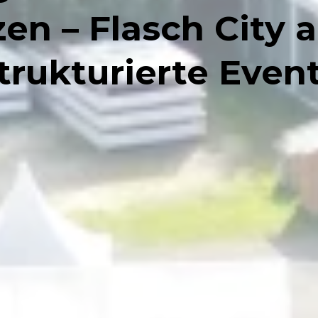
zen – Flasch City 
trukturierte Even