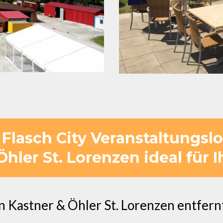
Flasch City Veranstaltungslo
hler St. Lorenzen ideal für I
 Kastner & Öhler St. Lorenzen entfernt