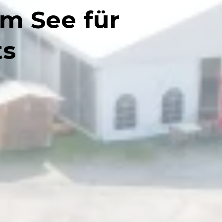
am See für
ts