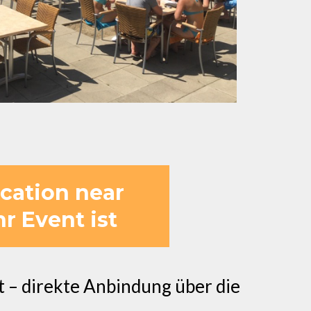
cation near
hr Event ist
 – direkte Anbindung über die