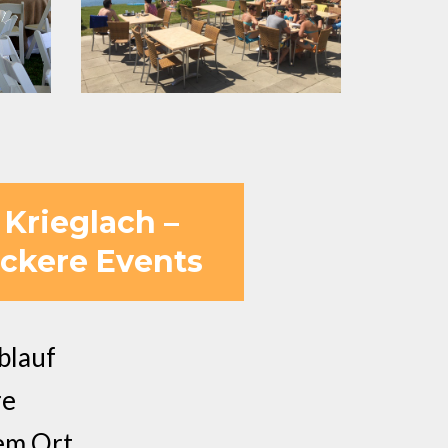
 Krieglach –
ockere Events
blauf
re
em Ort