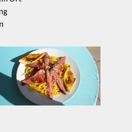
ung
n