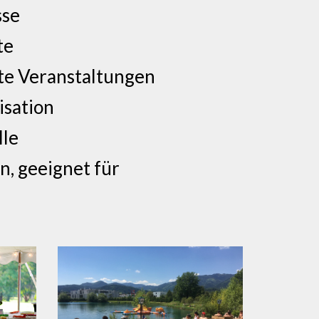
sse
te
rte Veranstaltungen
isation
lle
n, geeignet für