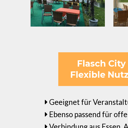
Flasch City
Flexible Nut
Geeignet für Veranstalt
Ebenso passend für off
Verbindung aus Essen, 