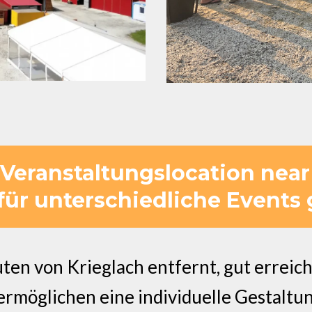
 Veranstaltungslocation near
ür unterschiedliche Events 
en von Krieglach entfernt, gut erreich
ermöglichen eine individuelle Gestaltu