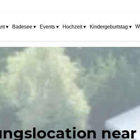
W
nt ▾
Badesee ▾
Events ▾
Hochzeit ▾
Kindergeburtstag ▾
ungslocation near 