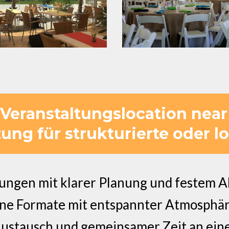
 Veranstaltungslocation near
zung für strukturierte oder l
ungen mit klarer Planung und festem A
ene Formate mit entspannter Atmosphä
Austausch und gemeinsamer Zeit an ein