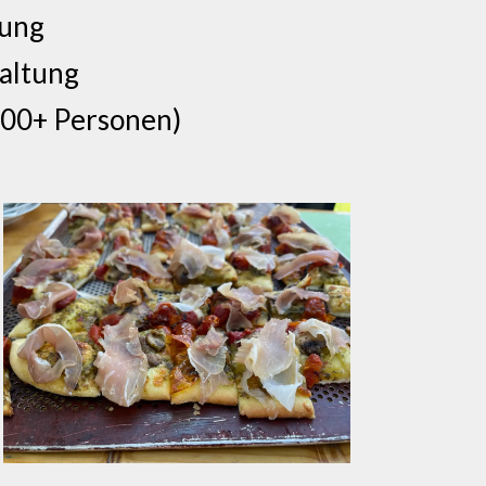
bung
taltung
400+ Personen)