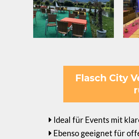
Flasch City 
r
Ideal für Events mit kl
Ebenso geeignet für of