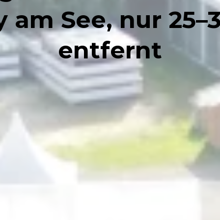
ty am See, nur 25–
entfernt