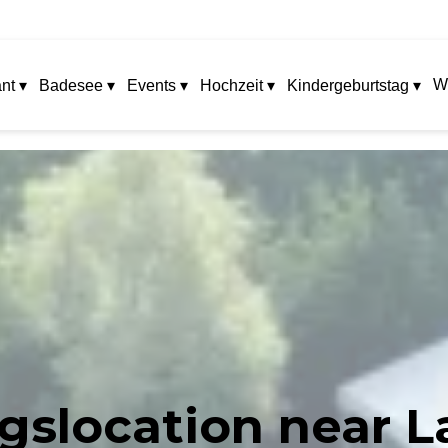
W
nt ▾
Badesee ▾
Events ▾
Hochzeit ▾
Kindergeburtstag ▾
ngslocation near 