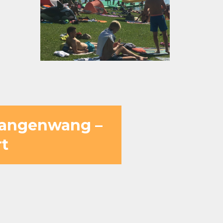
 Langenwang –
rt