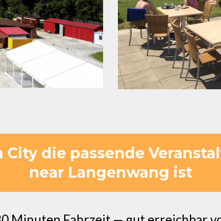
City die passende Veransta
near Langenwang ist
30 Minuten Fahrzeit — gut erreichbar 