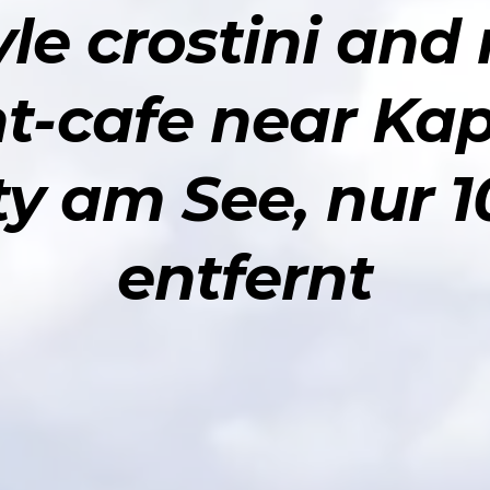
yle crostini and
t-cafe near Ka
ty am See, nur 
entfernt