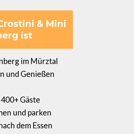
Crostini & Mini
erg ist
nberg im Mürztal
len und Genießen
0–400+ Gäste
mmen und parken
 nach dem Essen