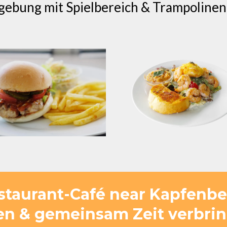
gebung mit Spielbereich & Trampolinen
estaurant-Café near Kapfenbe
len & gemeinsam Zeit verbri