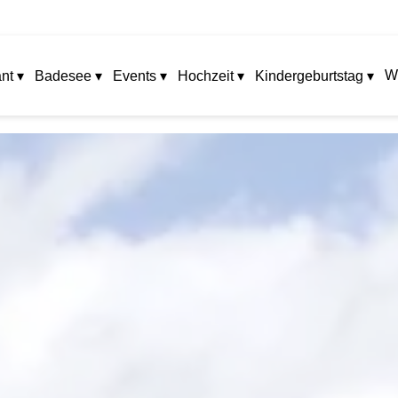
W
nt ▾
Badesee ▾
Events ▾
Hochzeit ▾
Kindergeburtstag ▾