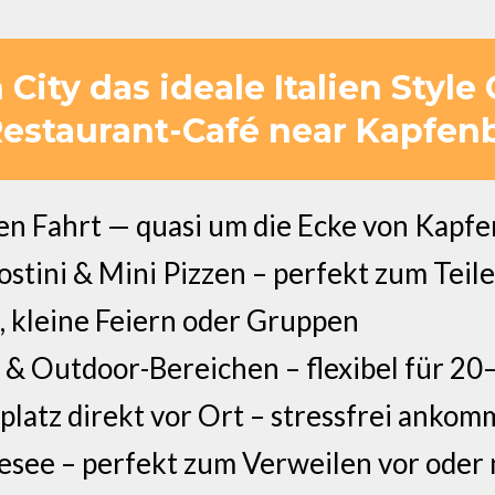
ity das ideale Italien Style 
Restaurant-Café near Kapfenb
n Fahrt — quasi um die Ecke von Kapfe
Crostini & Mini Pizzen – perfekt zum Tei
n, kleine Feiern oder Gruppen
 & Outdoor-Bereichen – flexibel für 2
platz direkt vor Ort – stressfrei anko
esee – perfekt zum Verweilen vor oder