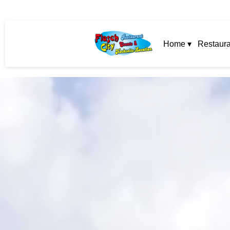
Home ▾
Restaura