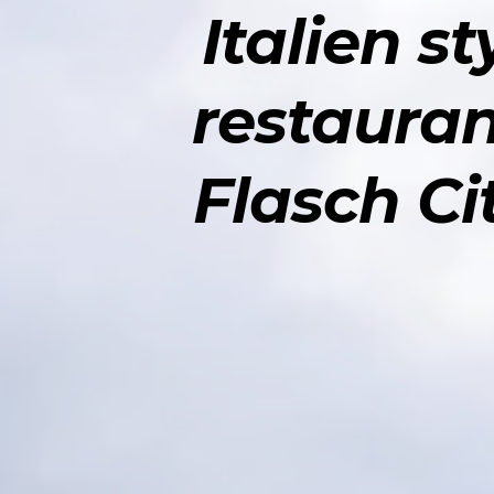
Italien st
restauran
Flasch Ci