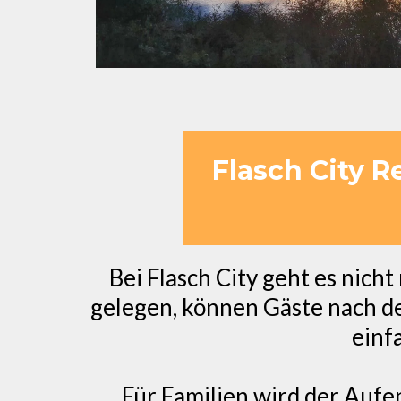
Flasch City R
Bei Flasch City geht es nich
gelegen, können Gäste nach d
einf
Für Familien wird der Auf