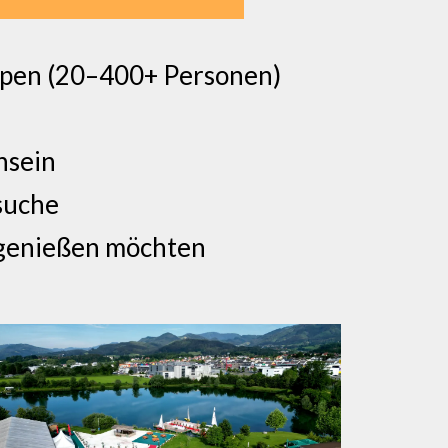
uppen (20–400+ Personen)
nsein
suche
t genießen möchten