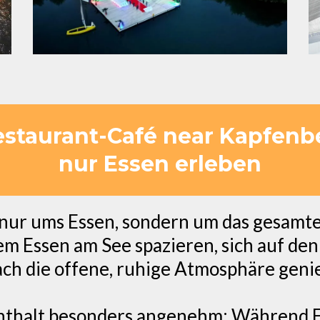
estaurant-Café near Kapfenb
nur Essen erleben
t nur ums Essen, sondern um das gesamt
em Essen am See spazieren, sich auf de
ach die offene, ruhige Atmosphäre geni
enthalt besonders angenehm: Während 