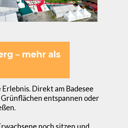
erg – mehr als
e Erlebnis. Direkt am Badesee
n Grünflächen entspannen oder
eßen.
Erwachsene noch sitzen und