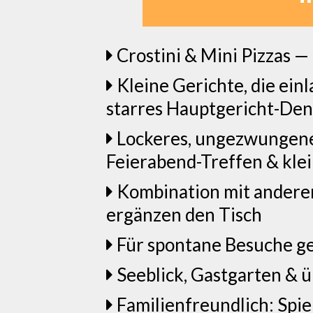
Crostini & Mini Pizzas —
Kleine Gerichte, die ei
starres Hauptgericht-De
Lockeres, ungezwungenes
Feierabend-Treffen & kl
Kombination mit anderen
ergänzen den Tisch
Für spontane Besuche g
Seeblick, Gastgarten & 
Familienfreundlich: Spi