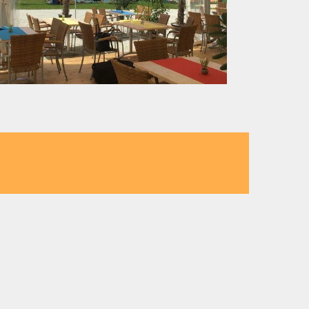
afe nahe Ihrer Stadt
rer Region:
ni & Mini Pizza nahe Wiener