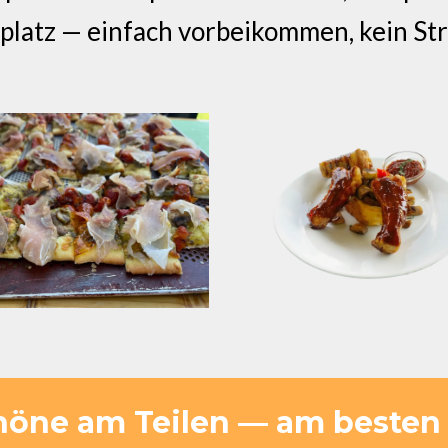
platz — einfach vorbeikommen, kein St
höne am Teilen — am besten