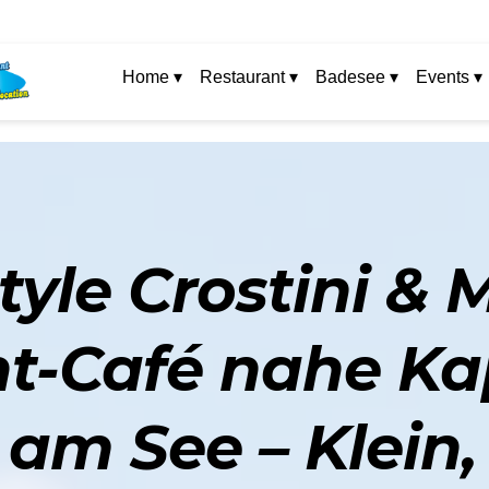
Home ▾
Restaurant ▾
Badesee ▾
Events ▾
tyle Crostini & 
t-Café nahe Ka
 am See – Klein