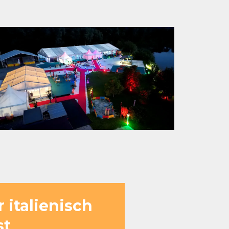
 italienisch
st