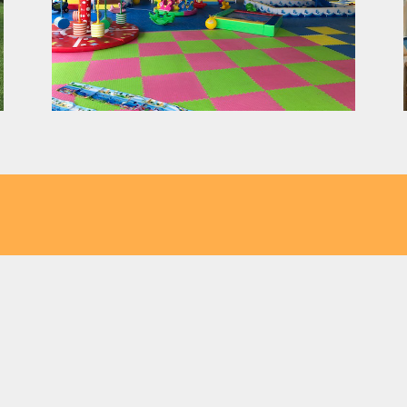
ini & Mini Pizza Restaurant-C
 den schnellsten Weg zu Flasch City aus Ih
za nahe Kapfenberg
Italien Style Crosti
a nahe Bruck an der
Neustadt