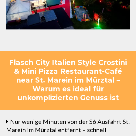
Flasch City Italien Style Crostini
& Mini Pizza Restaurant-Café
near St. Marein im Mürztal –
Warum es ideal für
unkomplizierten Genuss ist
Nur wenige Minuten von der S6 Ausfahrt St.
Marein im Mürztal entfernt – schnell