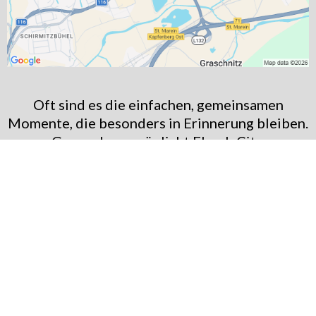
Oft sind es die einfachen, gemeinsamen
Momente, die besonders in Erinnerung bleiben.
Genau das ermöglicht Flasch City.
Wenn Sie ein Italien Style Crostini & Mini Pizza
Restaurant-Café near Krieglach suchen, das
Genuss, Ruhe und gemeinsames Erleben
verbindet, ist dieser Ort eine passende Wahl
für eine entspannte Auszeit.
Flasch City Italien Style Crostini & Mini Pizza
Restaurant-Cafe – Alle Städte in der Nähe